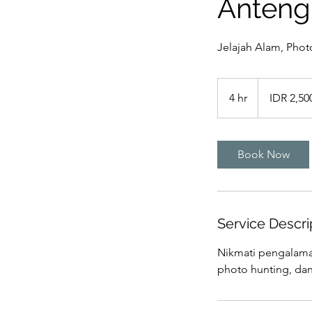
Anteng 
Jelajah Alam, Pho
2,500,000
Indonesian
4 hr
4
IDR 2,50
rupiahs
h
r
Book Now
Service Descri
Nikmati pengalama
photo hunting, dan